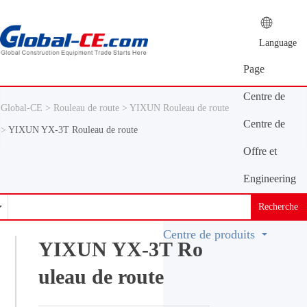
Language
Page
d'accueil
Centre de
Global-CE >
Rouleau de route >
YIXUN Rouleau de route
presse
Centre de
>
YIXUN YX-3T Rouleau de route
produits
Offre et
demande
Engineering
Machinery
Recherche
Vocabulary
Centre de produits
YIXUN YX-3T Ro
uleau de route