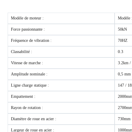
Modèle de moteur :
Modèle 
Force passionnante :
50kN
Fréquence de vibration :
70HZ
Classabilité :
0.3
Vitesse de marche :
3.2km /
Amplitude nominale :
0,5 mm
Ligne charge statique :
147 / 1
Empattement :
2000m
Rayon de rotation :
2700m
Diamètre de roue en acier :
730mm
Largeur de roue en acier :
1000m