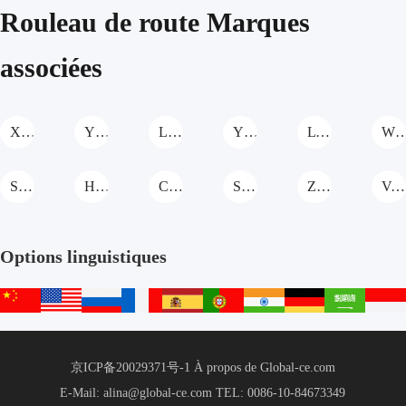
price
price
price
price
Rouleau de route Marques
associées
XCMG Rouleau de route
YIXUN Rouleau de route
LiaoYuan Machinery Rouleau de route
YTO Group Rouleau de route
LTMG Rouleau de route
WOLWA Rouleau de
SHANMON Rouleau de route
Hengwang Rouleau de route
Cat Rouleau de route
SANY Rouleau de route
Zoomlion Rouleau de route
Volvo Rouleau de route
Options linguistiques
中
English
русский
français
español
português
हिन्दी
Deutsch
عربي
文
站
京ICP备20029371号-1
À propos de Global-ce.com
E-Mail: alina@global-ce.com
TEL: 0086-10-84673349