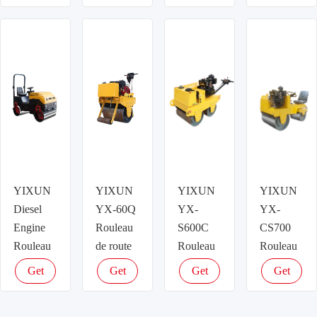
latest
latest
latest
latest
price
price
price
price
YIXUN
YIXUN
YIXUN
YIXUN
Diesel
YX-60Q
YX-
YX-
Engine
Rouleau
S600C
CS700
Rouleau
de route
Rouleau
Rouleau
de route
de route
de route
Get
Get
Get
Get
latest
latest
latest
latest