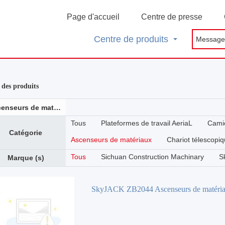
Page d'accueil
Centre de presse
Centre de produits
e des produits
Ascenseurs de matériaux
Tous
Plateformes de travail AeriaL
Camio
Catégorie
Ascenseurs de matériaux
Chariot télescopi
Tous
Sichuan Construction Machinary
S
Marque (s)
SkyJACK ZB2044 Ascenseurs de matéri