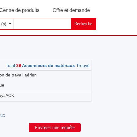
Centre de produits
Offre et demande
Recherche
Total
39
Ascenseurs de matériaux
Trouvé
n de travail aérien
que
kyJACK
aux
Envoyer une requête