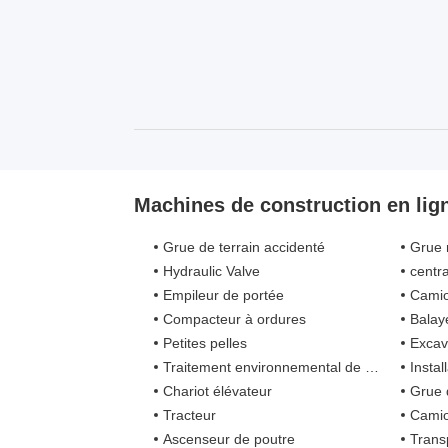
Machines de construction en lig
Grue de terrain accidenté
Grue 
Hydraulic Valve
centra
Empileur de portée
Camion de lut
Compacteur à ordures
Balay
Petites pelles
Excav
Traitement environnemental de forage de gisement de pétrole
Installation
Chariot élévateur
Grue 
Tracteur
Camio
Ascenseur de poutre
Trans