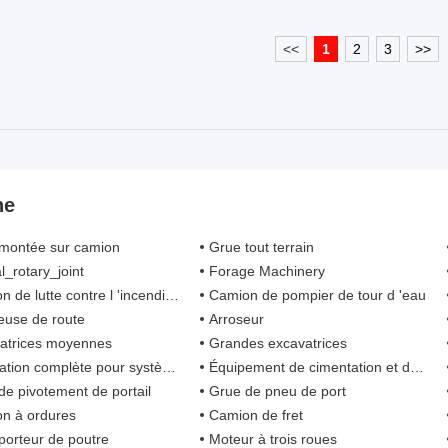
<<
1
2
3
>>
ne
montée sur camion
Grue tout terrain
l_rotary_joint
Forage Machinery
te contre l 'incendie avec système de mousse à air comprimé
Camion de pompier de tour d 'eau
euse de route
Arroseur
atrices moyennes
Grandes excavatrices
 complète pour système d 'automatisation de tête de puits
Équipement de cimentation et de fracturation
de pivotement de portail
Grue de pneu de port
n à ordures
Camion de fret
porteur de poutre
Moteur à trois roues