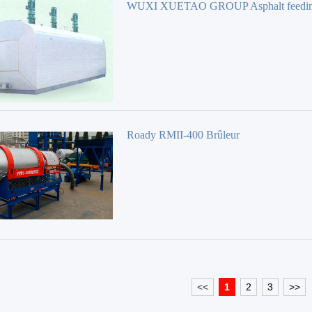
WUXI XUETAO GROUP Asphalt feedin
Brûleur
Roady RMII-400 Brûleur
<<
1
2
3
>>