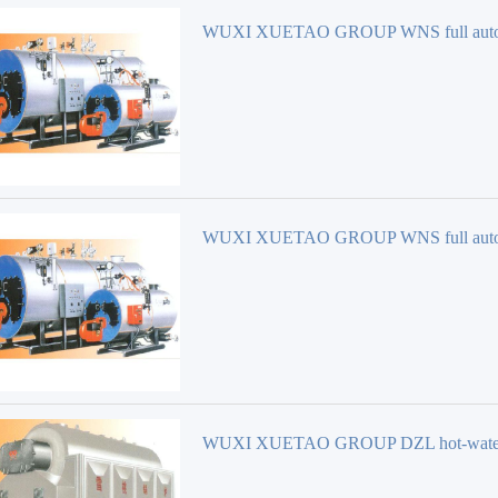
WUXI XUETAO GROUP WNS full auto
oil-gas hot-water Brûleur
WUXI XUETAO GROUP WNS full auto
oil-gas steam Brûleur
WUXI XUETAO GROUP DZL hot-wate
Brûleur