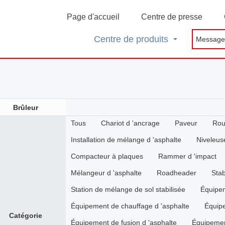
Page d'accueil
Centre de presse
Centre de produits
Brûleur
Tous
Chariot d 'ancrage
Paveur
Rou
Installation de mélange d 'asphalte
Niveleus
Compacteur à plaques
Rammer d 'impact
Mélangeur d 'asphalte
Roadheader
Stab
Station de mélange de sol stabilisée
Équipem
Équipement de chauffage d 'asphalte
Équipe
Catégorie
Équipement de fusion d 'asphalte
Équipemen