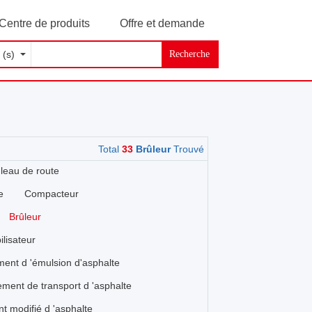
Centre de produits
Offre et demande
Recherche
Total
33
Brûleur
Trouvé
leau de route
e
Compacteur
Brûleur
ilisateur
ent d 'émulsion d'asphalte
ment de transport d 'asphalte
t modifié d 'asphalte