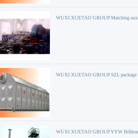
WUXI XUETAO GROUP Matching auxil
machine Brûleur
WUXI XUETAO GROUP SZL package w
tube steam Brûleur
WUXI XUETAO GROUP YYW Brûleu