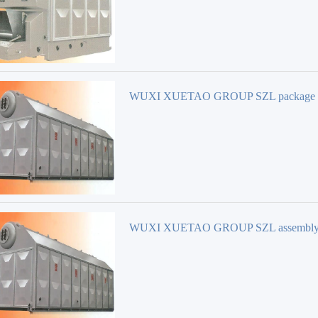
WUXI XUETAO GROUP SZL package w
tube hot water Brûleur
WUXI XUETAO GROUP SZL assembly 
tube hot water Brûleur