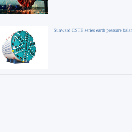
Sunward CSTE series earth pressure bala
Machine de bouclier