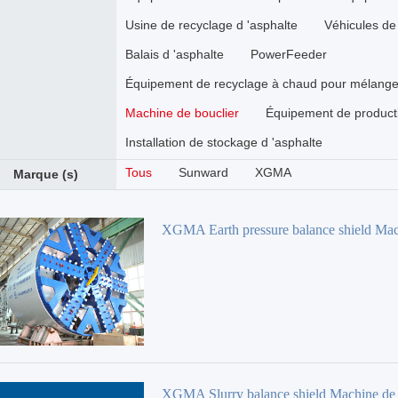
Usine de recyclage d 'asphalte
Véhicules de 
Balais d 'asphalte
PowerFeeder
Équipement de recyclage à chaud pour mélange 
Machine de bouclier
Équipement de producti
Installation de stockage d 'asphalte
Tous
Sunward
XGMA
Marque (s)
XGMA Earth pressure balance shield Mac
bouclier
XGMA Slurry balance shield Machine de