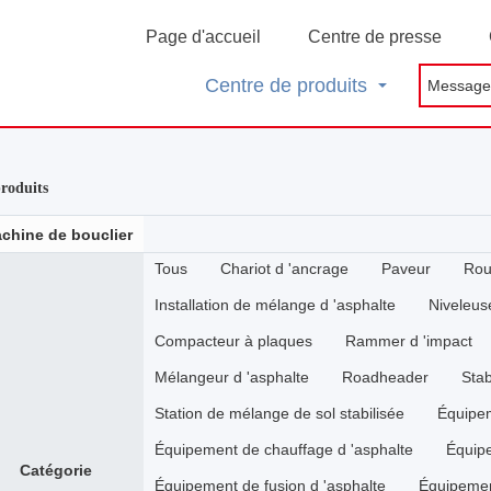
Page d'accueil
Centre de presse
Centre de produits
produits
chine de bouclier
Tous
Chariot d 'ancrage
Paveur
Rou
Installation de mélange d 'asphalte
Niveleus
Compacteur à plaques
Rammer d 'impact
Mélangeur d 'asphalte
Roadheader
Stab
Station de mélange de sol stabilisée
Équipem
Équipement de chauffage d 'asphalte
Équipe
Catégorie
Équipement de fusion d 'asphalte
Équipemen