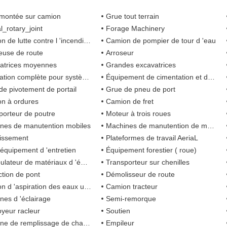
montée sur camion
Grue tout terrain
l_rotary_joint
Forage Machinery
te contre l 'incendie avec système de mousse à air comprimé
Camion de pompier de tour d 'eau
euse de route
Arroseur
atrices moyennes
Grandes excavatrices
 complète pour système d 'automatisation de tête de puits
Équipement de cimentation et de fracturation
de pivotement de portail
Grue de pneu de port
n à ordures
Camion de fret
porteur de poutre
Moteur à trois roues
nes de manutention mobiles
Machines de manutention de matériaux sur chenilles
issement
Plateformes de travail AeriaL
 équipement d 'entretien
Équipement forestier ( roue)
ateur de matériaux d 'équilibre
Transporteur sur chenilles
ction de pont
Démolisseur de route
 d 'aspiration des eaux usées
Camion tracteur
nes d 'éclairage
Semi-remorque
yeur racleur
Soutien
e de remplissage de chaussée
Empileur