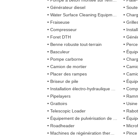
Pompe à béton montée sur remorque
Plate-for
Générateur diesel
Soute
Water Surface Cleaning Equipment
Char
Fraiseuse
Grill
Compresseur
Instal
Foret DTH
Génér
Benne robuste tout-terrain
Perce
Basculeur
Équip
Pompe carborne
Charg
Camion de mortier
Camio
Placer des rampes
Camio
Briseur de pile
Équip
Installation électro-hydraulique d 'entraînement de pile
Compa
Pipelayers
Ramme
Grattoirs
Usine
Telescopic Loader
Rabot
Équipement de pulvérisation de béton
Équipem
Roadheader
Micro
Machines de régénération thermique
Pince