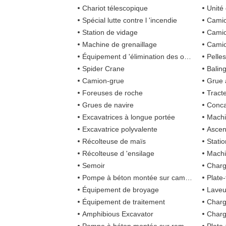
Chariot télescopique
Unité 
Spécial lutte contre l 'incendie
Camio
Station de vidage
Camio
Machine de grenaillage
Camio
Équipement d 'élimination des ordures
Pelle
Spider Crane
Balin
Camion-grue
Grue 
Foreuses de roche
Tract
Grues de navire
Conc
Excavatrices à longue portée
Machi
Excavatrice polyvalente
Ascen
Récolteuse de maïs
Stati
Récolteuse d 'ensilage
Machi
Semoir
Charg
Pompe à béton montée sur camion
Plate
Équipement de broyage
Laveu
Équipement de traitement
Charg
Amphibious Excavator
Charg