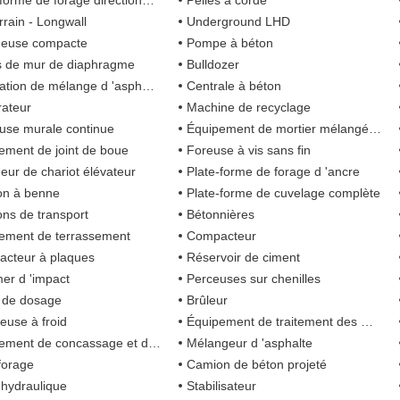
me de forage directionnelle horizontale
Pelles à corde
rrain - Longwall
Underground LHD
geuse compacte
Pompe à béton
es de mur de diaphragme
Bulldozer
lation de mélange d 'asphalte
Centrale à béton
ateur
Machine de recyclage
use murale continue
Équipement de mortier mélangé à sec
ement de joint de boue
Foreuse à vis sans fin
eur de chariot élévateur
Plate-forme de forage d 'ancre
n à benne
Plate-forme de cuvelage complète
ns de transport
Bétonnières
ement de terrassement
Compacteur
cteur à plaques
Réservoir de ciment
r d 'impact
Perceuses sur chenilles
 de dosage
Brûleur
euse à froid
Équipement de traitement des matériaux recyclés
ent de concassage et de criblage
Mélangeur d 'asphalte
forage
Camion de béton projeté
 hydraulique
Stabilisateur