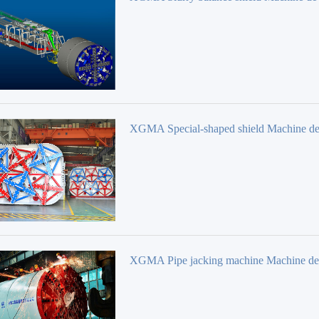
bouclier
XGMA Special-shaped shield Machine d
bouclier
XGMA Pipe jacking machine Machine d
bouclier