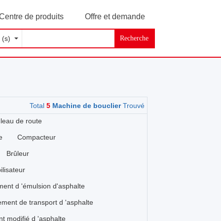
Centre de produits
Offre et demande
Recherche
Total
5
Machine de bouclier
Trouvé
leau de route
e
Compacteur
Brûleur
ilisateur
ent d 'émulsion d'asphalte
ment de transport d 'asphalte
t modifié d 'asphalte