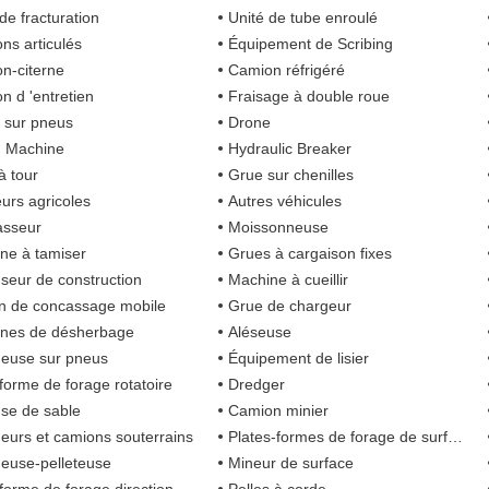
de fracturation
Unité de tube enroulé
ns articulés
Équipement de Scribing
n-citerne
Camion réfrigéré
n d 'entretien
Fraisage à double roue
s sur pneus
Drone
g Machine
Hydraulic Breaker
à tour
Grue sur chenilles
eurs agricoles
Autres véhicules
asseur
Moissonneuse
ne à tamiser
Grues à cargaison fixes
seur de construction
Machine à cueillir
on de concassage mobile
Grue de chargeur
nes de désherbage
Aléseuse
euse sur pneus
Équipement de lisier
-forme de forage rotatoire
Dredger
se de sable
Camion minier
eurs et camions souterrains
Plates-formes de forage de surface
euse-pelleteuse
Mineur de surface