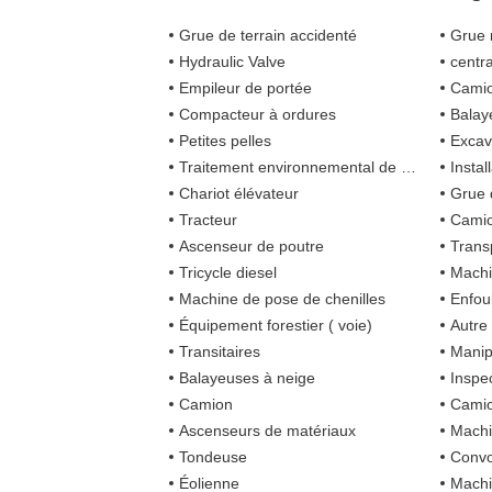
Grue de terrain accidenté
Grue 
Hydraulic Valve
centra
Empileur de portée
Camion de lut
Compacteur à ordures
Balay
Petites pelles
Excav
Traitement environnemental de forage de gisement de pétrole
Installation
Chariot élévateur
Grue 
Tracteur
Camio
Ascenseur de poutre
Trans
Tricycle diesel
Machi
Machine de pose de chenilles
Enfou
Équipement forestier ( voie)
Autre
Transitaires
Manipul
Balayeuses à neige
Inspe
Camion
Camion
Ascenseurs de matériaux
Machi
Tondeuse
Convo
Éolienne
Machin