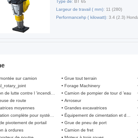
Type de:
BT 65
Largeur de travail ( mm):
11 (280)
Performancehp ( kilowatt):
3.4 (2.3) Hond
ne
montée sur camion
Grue tout terrain
l_rotary_joint
Forage Machinery
te contre l 'incendie avec système de mousse à air comprimé
Camion de pompier de tour d 'eau
euse de route
Arroseur
atrices moyennes
Grandes excavatrices
 complète pour système d 'automatisation de tête de puits
Équipement de cimentation et de fracturation
de pivotement de portail
Grue de pneu de port
n à ordures
Camion de fret
porteur de poutre
Moteur à trois roues