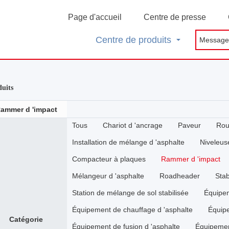
Page d'accueil
Centre de presse
Centre de produits
duits
ammer d 'impact
Tous
Chariot d 'ancrage
Paveur
Rou
Installation de mélange d 'asphalte
Niveleus
Compacteur à plaques
Rammer d 'impact
Mélangeur d 'asphalte
Roadheader
Stab
Station de mélange de sol stabilisée
Équipem
Équipement de chauffage d 'asphalte
Équipe
Catégorie
Équipement de fusion d 'asphalte
Équipemen