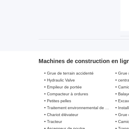
Machines de construction en lig
Grue de terrain accidenté
Grue 
Hydraulic Valve
centra
Empileur de portée
Camion de lut
Compacteur à ordures
Balay
Petites pelles
Excav
Traitement environnemental de forage de gisement de pétrole
Installation
Chariot élévateur
Grue 
Tracteur
Camio
Ascenseur de poutre
Trans