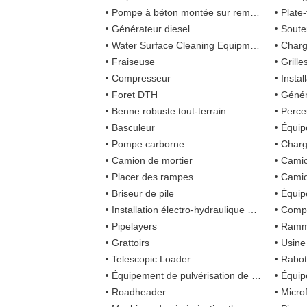
Pompe à béton montée sur remorque
Plate-for
Générateur diesel
Soute
Water Surface Cleaning Equipment
Char
Fraiseuse
Grill
Compresseur
Instal
Foret DTH
Génér
Benne robuste tout-terrain
Perce
Basculeur
Équip
Pompe carborne
Charg
Camion de mortier
Camio
Placer des rampes
Camio
Briseur de pile
Équip
Installation électro-hydraulique d 'entraînement de pile
Compa
Pipelayers
Ramme
Grattoirs
Usine
Telescopic Loader
Rabot
Équipement de pulvérisation de béton
Équipem
Roadheader
Micro