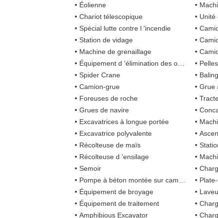
Éolienne
Machin
Chariot télescopique
Unité 
Spécial lutte contre l 'incendie
Camio
Station de vidage
Camio
Machine de grenaillage
Camio
Équipement d 'élimination des ordures
Pelle
Spider Crane
Balin
Camion-grue
Grue 
Foreuses de roche
Tract
Grues de navire
Conc
Excavatrices à longue portée
Machi
Excavatrice polyvalente
Ascen
Récolteuse de maïs
Stati
Récolteuse d 'ensilage
Machi
Semoir
Charg
Pompe à béton montée sur camion
Plate
Équipement de broyage
Laveu
Équipement de traitement
Charg
Amphibious Excavator
Charg