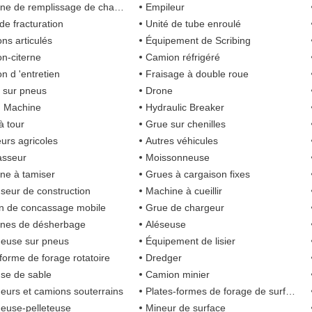
e de remplissage de chaussée
Empileur
de fracturation
Unité de tube enroulé
ns articulés
Équipement de Scribing
n-citerne
Camion réfrigéré
n d 'entretien
Fraisage à double roue
s sur pneus
Drone
g Machine
Hydraulic Breaker
à tour
Grue sur chenilles
eurs agricoles
Autres véhicules
asseur
Moissonneuse
ne à tamiser
Grues à cargaison fixes
seur de construction
Machine à cueillir
on de concassage mobile
Grue de chargeur
nes de désherbage
Aléseuse
euse sur pneus
Équipement de lisier
-forme de forage rotatoire
Dredger
se de sable
Camion minier
eurs et camions souterrains
Plates-formes de forage de surface
euse-pelleteuse
Mineur de surface