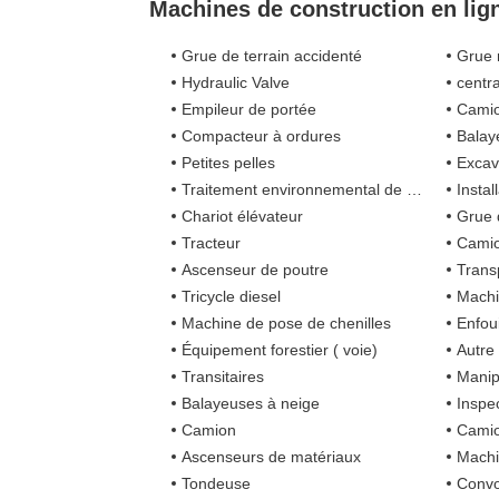
Machines de construction en lig
Grue de terrain accidenté
Grue 
Hydraulic Valve
centra
Empileur de portée
Camion de lut
Compacteur à ordures
Balay
Petites pelles
Excav
Traitement environnemental de forage de gisement de pétrole
Installation
Chariot élévateur
Grue 
Tracteur
Camio
Ascenseur de poutre
Trans
Tricycle diesel
Machi
Machine de pose de chenilles
Enfou
Équipement forestier ( voie)
Autre
Transitaires
Manipul
Balayeuses à neige
Inspe
Camion
Camion
Ascenseurs de matériaux
Machi
Tondeuse
Convo