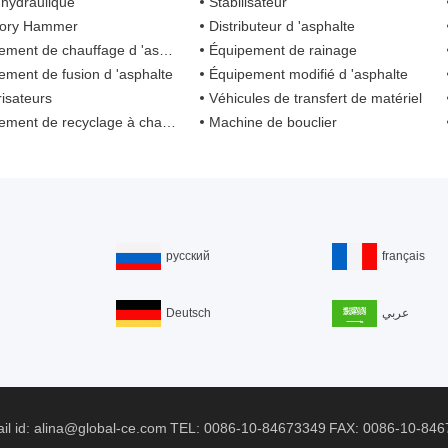
 hydraulique
Stabilisateur
tory Hammer
Distributeur d 'asphalte
ment de chauffage d 'asphalte
Équipement de rainage
ement de fusion d 'asphalte
Équipement modifié d 'asphalte
risateurs
Véhicules de transfert de matériel
 de recyclage à chaud pour mélange d 'asphalte
Machine de bouclier
русский
français
Deutsch
عربي
ail id: alina@global-ce.com
TEL: 0086-10-84673349
FAX: 0086-10-846