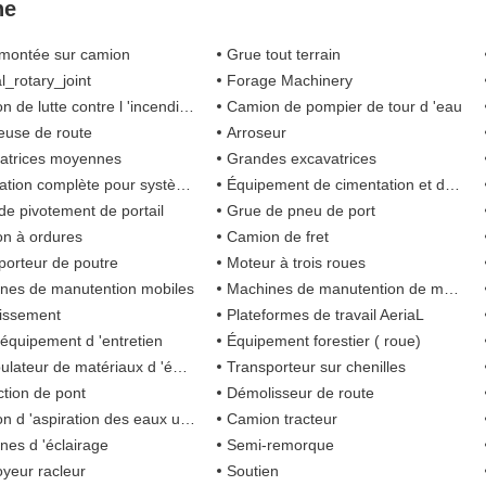
ne
montée sur camion
Grue tout terrain
l_rotary_joint
Forage Machinery
te contre l 'incendie avec système de mousse à air comprimé
Camion de pompier de tour d 'eau
euse de route
Arroseur
atrices moyennes
Grandes excavatrices
 complète pour système d 'automatisation de tête de puits
Équipement de cimentation et de fracturation
de pivotement de portail
Grue de pneu de port
n à ordures
Camion de fret
porteur de poutre
Moteur à trois roues
nes de manutention mobiles
Machines de manutention de matériaux sur chenilles
issement
Plateformes de travail AeriaL
 équipement d 'entretien
Équipement forestier ( roue)
ateur de matériaux d 'équilibre
Transporteur sur chenilles
ction de pont
Démolisseur de route
 d 'aspiration des eaux usées
Camion tracteur
nes d 'éclairage
Semi-remorque
yeur racleur
Soutien