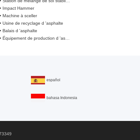
Station de mélange de sol stabilisée
Impact Hammer
Machine à sceller
Usine de recyclage d 'asphalte
Balais d 'asphalte
Équipement de production d 'asphalte
español
bahasa Indonesia
73349