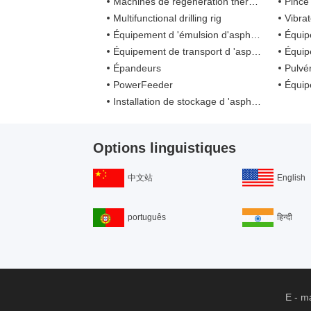
Machines de régénération thermique
Pince
Multifunctional drilling rig
Vibra
Équipement d 'émulsion d'asphalte
Équipe
Équipement de transport d 'asphalte
Équip
Épandeurs
Pulvé
PowerFeeder
Équipement
Installation de stockage d 'asphalte
Options linguistiques
中文站
English
português
हिन्दी
E - m