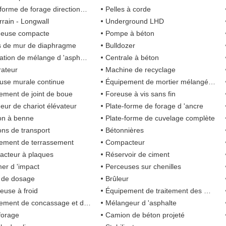
me de forage directionnelle horizontale
Pelles à corde
rrain - Longwall
Underground LHD
geuse compacte
Pompe à béton
es de mur de diaphragme
Bulldozer
lation de mélange d 'asphalte
Centrale à béton
ateur
Machine de recyclage
use murale continue
Équipement de mortier mélangé à sec
ement de joint de boue
Foreuse à vis sans fin
eur de chariot élévateur
Plate-forme de forage d 'ancre
n à benne
Plate-forme de cuvelage complète
ns de transport
Bétonnières
ement de terrassement
Compacteur
cteur à plaques
Réservoir de ciment
r d 'impact
Perceuses sur chenilles
 de dosage
Brûleur
euse à froid
Équipement de traitement des matériaux recyclés
ent de concassage et de criblage
Mélangeur d 'asphalte
forage
Camion de béton projeté