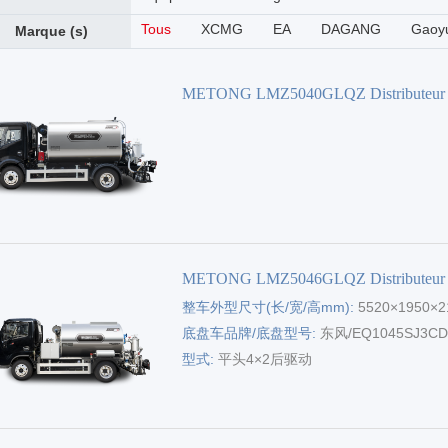
Tous
XCMG
EA
DAGANG
Gaoy
Marque (s)
METONG LMZ5040GLQZ Distributeur
'asphalte
METONG LMZ5046GLQZ Distributeur
整车外型尺寸(长/宽/高mm):
5520×1950×2
'asphalte
底盘车品牌/底盘型号:
东风/EQ1045SJ3C
型式:
平头4×2后驱动