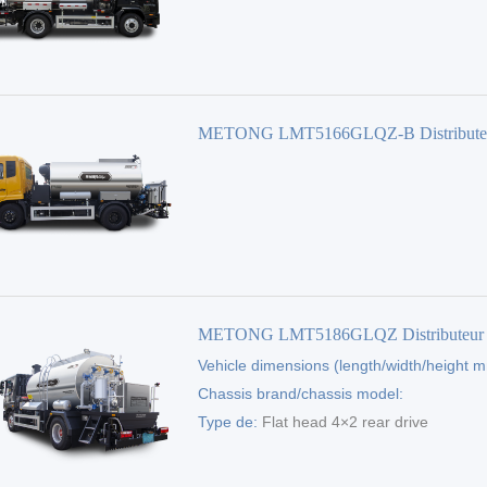
METONG LMT5166GLQZ-B Distribute
'asphalte
METONG LMT5186GLQZ Distributeur
Vehicle dimensions (length/width/height 
'asphalte
8095×2550×3160
Chassis brand/chassis model:
Dongfeng/EQ1185LJ9CDE
Type de:
Flat head 4×2 rear drive