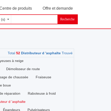
Centre de produits
Offre et demande
Recherche
Total
52
Distributeur d 'asphalte
Trouvé
yeuses à neige
Démolisseur de route
ssage de chaussée
Fraiseuse
de boue
de réparation
Raboteuse à froid
uteur d 'asphalte
Épandeurs
Pulvérisateurs