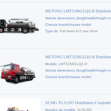
METONG LMT5186GLQZ-B Distribute
Vehicle dimensions (length/width/height 
'asphalte
9140×2490×3200
Chassis brand/chassis model:
Dongfeng/EQ1185LJ9CDE
Type de:
Flat head 4×2 rear drive
METONG LMT5256GLQZ-H Distribute
Modèle:
LMT5256GLQZ-H
'asphalte
Vehicle dimensions (length/width/height 
10500×2496×3360
Chassis brand/chassis model:
Sinotruk/ZZ1257N464GF1
XCMG XLS1203 Distributeur d 'asphalte
Numéro de modèle:
XLS1203