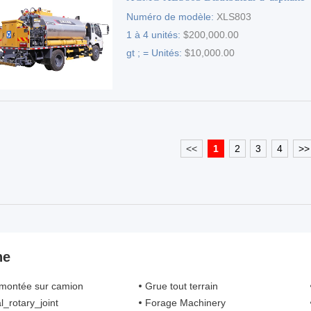
Numéro de modèle:
XLS803
1 à 4 unités:
$200,000.00
gt ; = Unités:
$10,000.00
<<
1
2
3
4
>>
ne
montée sur camion
Grue tout terrain
l_rotary_joint
Forage Machinery